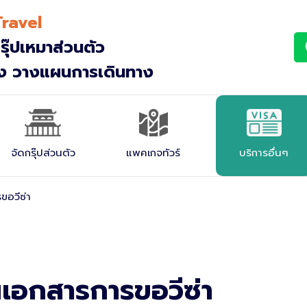
ravel
รุ๊ปเหมาส่วนตัว
าง วางแผนการเดินทาง
จัดกรุ๊ปส่วนตัว
แพคเกจทัวร์
บริการอื่นๆ
ขอวีซ่า
กรุ๊ปเหมา (Incentive)
ญีุ่ปุ่น
กรุ๊ปศึกษาดูงาน
โรงแรมที่พัก
กรุ๊ปประชุมสัมมนา
ตั๋วรถไฟ JR Pass
นเอกสารการขอวีซ่า
กรุ๊ปครอบครัว