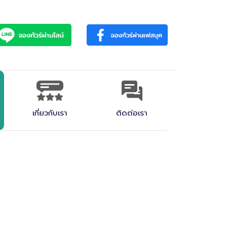
Main Menu
หน้าแรก
ทัวร์ต่างประเทศ
Back
Back
Back
เกี่ยวกับเรา
ติดต่อเรา
ญี่ปุ่น
จัดกรุ๊ปส่วนตัว
กรุ๊ปเหมา (Incentive)
ญีุ่ปุ่น
ยุโรป
กรุ๊ปศึกษาดูงาน
แพคเกจทัวร์
โรงแรมที่พัก
ตั๋วรถไฟ JR Pass
จีน
กรุ๊ปประชุมสัมมนา
บริการอื่นๆ
เวียดนาม
กรุ๊ปครอบครัว
เกี่ยวกับเรา