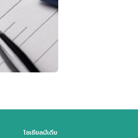
ไทย
เกาหลี
โซเชียลมีเดีย