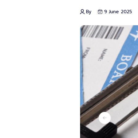
รัสเซีย
By
9 June 2025
ตุรกี
ไต้หวัน
พม่า
นิวซีแลนด์
ตะวันออกกลาง
สิงคโปร์
จอร์เจีย
ไทย
เกาหลี