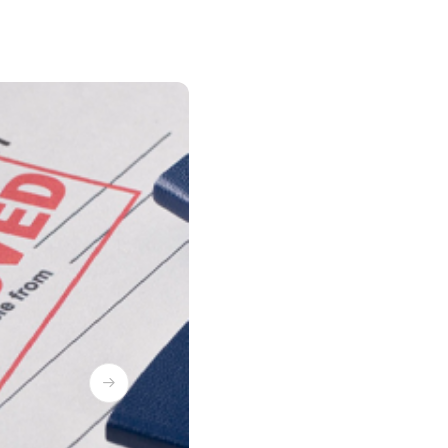
รัสเซีย
กรุ๊ปท่องเที่ยวประจำปี
ติดต่อเรา
กรุ๊ปส่งเสริมการขาย
ตุรกี
ไต้หวัน
พม่า
นิวซีแลนด์
ตะวันออกกลาง
สิงคโปร์
จอร์เจีย