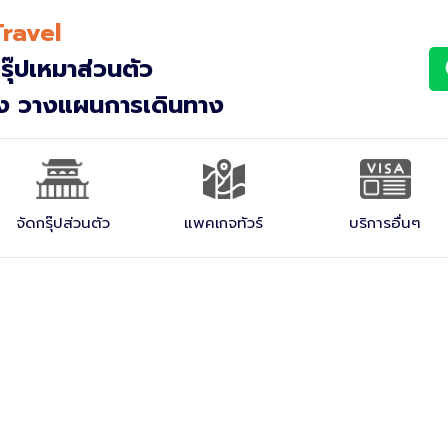
ravel
รุ๊ปเหมาส่วนตัว
าง วางแผนการเดินทาง
จัดกรุ๊ปส่วนตัว
แพคเกจทัวร์
บริการอื่นๆ
กรุ๊ปเหมา (Incentive)
ญีุ่ปุ่น
กรุ๊ปศึกษาดูงาน
โรงแรมที่พัก
กรุ๊ปประชุมสัมมนา
ตั๋วรถไฟ JR Pass
กรุ๊ปครอบครัว