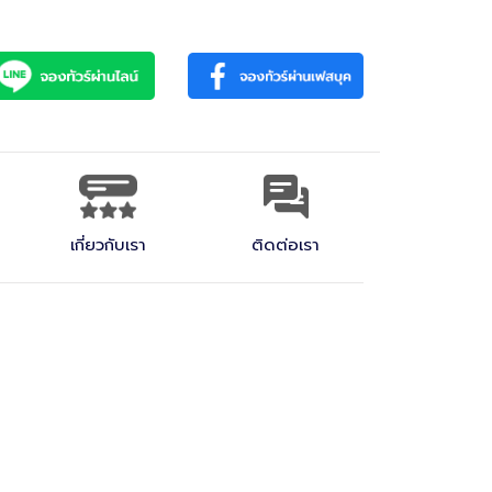
Main Menu
หน้าแรก
ทัวร์ต่างประเทศ
Back
Back
Back
เกี่ยวกับเรา
ติดต่อเรา
ญี่ปุ่น
จัดกรุ๊ปส่วนตัว
กรุ๊ปเหมา (Incentive)
ญีุ่ปุ่น
ยุโรป
กรุ๊ปศึกษาดูงาน
แพคเกจทัวร์
โรงแรมที่พัก
ตั๋วรถไฟ JR Pass
จีน
กรุ๊ปประชุมสัมมนา
บริการอื่นๆ
เวียดนาม
กรุ๊ปครอบครัว
เกี่ยวกับเรา