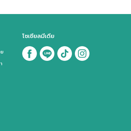
รัสเซีย
กรุ๊ปท่องเที่ยวประจำปี
ติดต่อเรา
กรุ๊ปส่งเสริมการขาย
ตุรกี
โซเชียลมีเดีย
ไต้หวัน
ทย
พม่า
า
นิวซีแลนด์
ตะวันออกกลาง
สิงคโปร์
จอร์เจีย